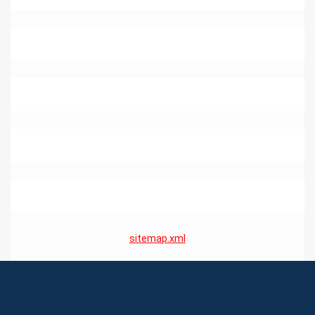
Plomberie Chauffage 5310 Dhuy
Plomberie Chauffage 6041 Gosselies
Plomberie Chauffage 6220 Lambusart
Plomberie Chauffage 6542 Sars-La-Buissiere
sitemap.xml